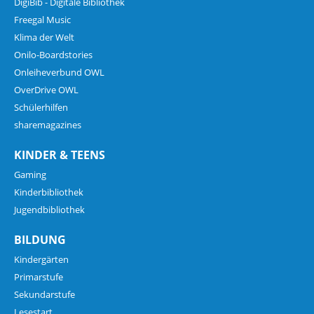
DigiBib - Digitale Bibliothek
Freegal Music
Klima der Welt
Onilo-Boardstories
Onleiheverbund OWL
OverDrive OWL
Schülerhilfen
sharemagazines
KINDER & TEENS
Gaming
Kinderbibliothek
Jugendbibliothek
BILDUNG
Kindergärten
Primarstufe
Sekundarstufe
Lesestart