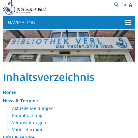
A
A
NAVIGATION
Inhaltsverzeichnis
Home
News & Termine
Aktuelle Meldungen
Raumbuchung
Veranstaltungen
Vorlesetermine
Infos & Service