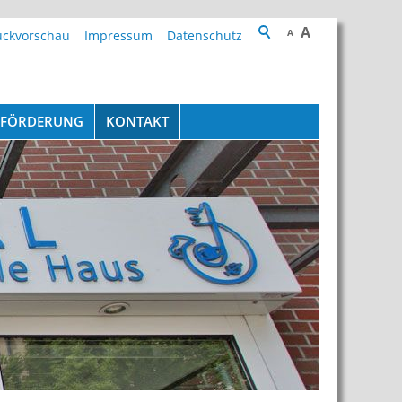
A
A
uckvorschau
Impressum
Datenschutz
SEFÖRDERUNG
KONTAKT