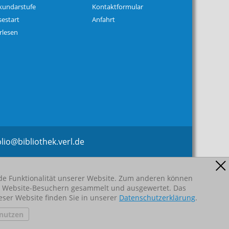
kundarstufe
Kontaktformular
sestart
Anfahrt
rlesen
l
b
bl
th
k
v
rl
d
nde Funktionalität unserer Website. Zum anderen können
von Website-Besuchern gesammelt und ausgewertet. Das
eser Website finden Sie in unserer
Datenschutzerklärung
.
nutzen