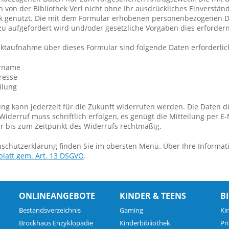
 von der Bibliothek Verl nicht ohne Ihr ausdrückliches Einverstän
ek genutzt. Die mit dem Formular erhobenen personenbezogenen Da
u aufgefordert wird und/oder gesetzliche Vorgaben dies erfordern 
aktaufnahme über dieses Formular sind folgende Daten erforderlic
rname
resse
ilung
gung kann jederzeit für die Zukunft widerrufen werden. Die Daten
iderruf muss schriftlich erfolgen, es genügt die Mitteilung per E-
r bis zum Zeitpunkt des Widerrufs rechtmäßig.
schutzerklärung finden Sie im obersten Menü. Über Ihre Informati
blatt gem. Art. 13 DSGVO
.
ONLINEANGEBOTE
KINDER & TEENS
B
Bestandsverzeichnis
Gaming
Ki
Brockhaus Enzyklopädie
Kinderbibliothek
Pr