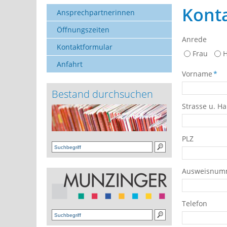
Kont
Ansprechpartnerinnen
Öffnungszeiten
Anrede
Kontaktformular
Frau
H
Anfahrt
Vorname
*
Bestand durchsuchen
Strasse u. 
PLZ
Ausweisnum
Telefon