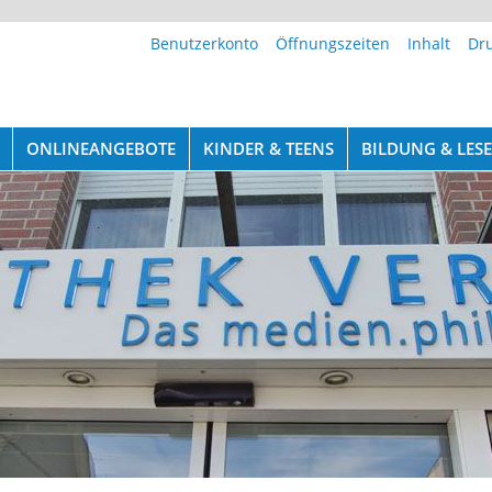
Benutzerkonto
Öffnungszeiten
Inhalt
Dr
ONLINEANGEBOTE
KINDER & TEENS
BILDUNG & LE