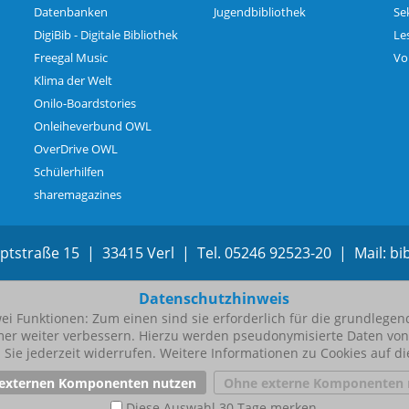
Datenbanken
Jugendbibliothek
Se
DigiBib - Digitale Bibliothek
Le
Freegal Music
Vo
Klima der Welt
Onilo-Boardstories
Onleiheverbund OWL
OverDrive OWL
Schülerhilfen
sharemagazines
uptstraße 15 | 33415 Verl | Tel. 05246 92523-20 | Mail:
b
b
Datenschutzhinweis
i Funktionen: Zum einen sind sie erforderlich für die grundlege
 immer weiter verbessern. Hierzu werden pseudonymisierte Daten 
Sie jederzeit widerrufen. Weitere Informationen zu Cookies auf di
 externen Komponenten nutzen
Ohne externe Komponenten 
Diese Auswahl 30 Tage merken