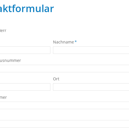
aktformular
err
Nachname
*
Hausnummer
Ort
mer