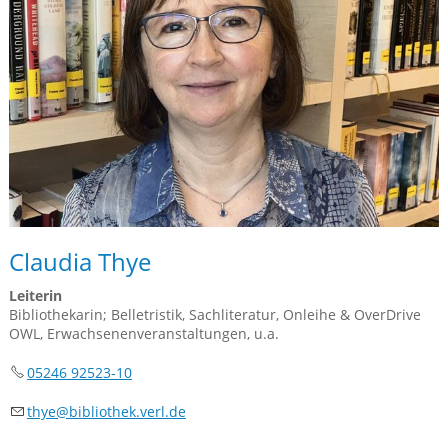
Claudia Thye
Leiterin
Bibliothekarin; Belletristik, Sachliteratur, Onleihe & OverDrive
OWL, Erwachsenenveranstaltungen, u.a.
05246 92523-10
thy
b
bl
th
k
v
rl
d