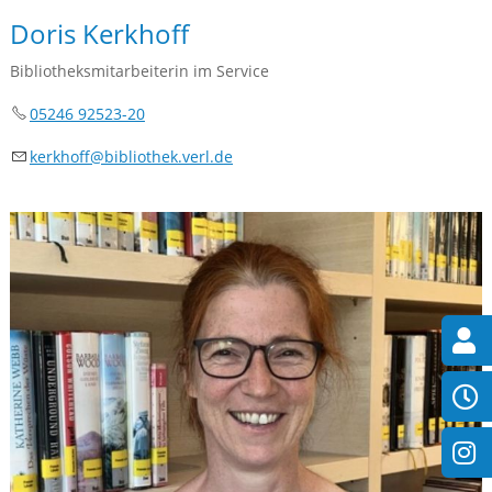
Doris Kerkhoff
Bibliotheksmitarbeiterin im Service
05246 92523-20
k
rkh
ff
b
bl
th
k
v
rl
d