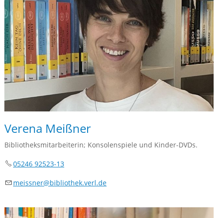
Verena Meißner
Bibliotheksmitarbeiterin; Konsolenspiele und Kinder-DVDs.
05246 92523-13
m
ssn
r
b
bl
th
k
v
rl
d