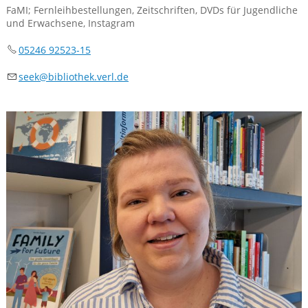
FaMI; Fernleihbestellungen, Zeitschriften, DVDs für Jugendliche
und Erwachsene, Instagram
05246 92523-15
s
k
b
bl
th
k
v
rl
d