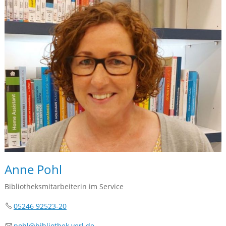
Anne Pohl
Bibliotheksmitarbeiterin im Service
05246 92523-20
p
hl
b
bl
th
k
v
rl
d