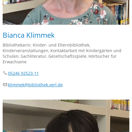
Bianca Klimmek
Bibliothekarin; Kinder- und Elternbibliothek,
Kinderveranstaltungen, Kontaktarbeit mit Kindergärten und
Schulen, Sachliteratur, Gesellschaftsspiele, Hörbücher für
Erwachsene
05246 92523-11
kl
mm
k
b
bl
th
k
v
rl
d