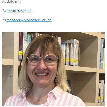
Ausbilderin
05246 92523-12
f
d
s
r
b
bl
th
k
v
rl
d