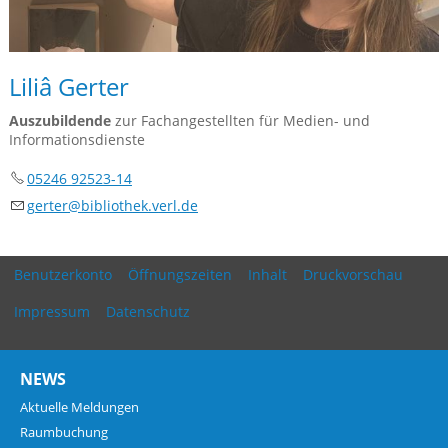
Liliâ Gerter
Auszubildende
zur Fachangestellten für Medien- und
Informationsdienste
05246 92523-14
g
rt
r
b
bl
th
k
v
rl
d
Benutzerkonto
Öffnungszeiten
Inhalt
Druckvorschau
Impressum
Datenschutz
NEWS
Aktuelle Meldungen
Raumbuchung