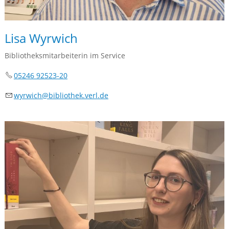
Lisa Wyrwich
Bibliotheksmitarbeiterin im Service
05246 92523-20
wyrw
ch
b
bl
th
k
v
rl
d